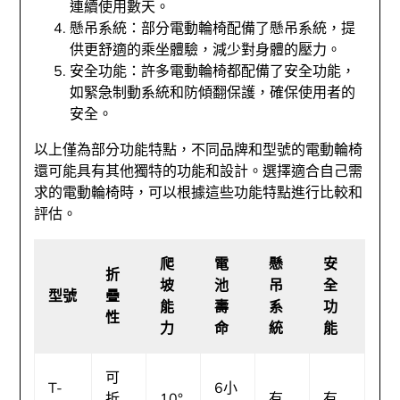
連續使用數天。
懸吊系統：部分電動輪椅配備了懸吊系統，提
供更舒適的乘坐體驗，減少對身體的壓力。
安全功能：許多電動輪椅都配備了安全功能，
如緊急制動系統和防傾翻保護，確保使用者的
安全。
以上僅為部分功能特點，不同品牌和型號的電動輪椅
還可能具有其他獨特的功能和設計。選擇適合自己需
求的電動輪椅時，可以根據這些功能特點進行比較和
評估。
爬
電
懸
安
折
坡
池
吊
全
型號
疊
能
壽
系
功
性
力
命
統
能
可
T-
6小
折
10°
有
有