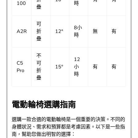
100
時
疊
可
8小
A2R
折
12°
無
有
時
疊
不
12
C5
可
15°
小
有
有
Pro
折
時
疊
電動輪椅選購指南
選購一款合適的電動輪椅是一個重要的決策。不同的
身體狀況、需求和預算都是考慮因素。以下是一些指
南，幫助您做出明智的選擇：