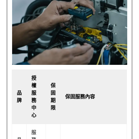
授
權
保
品
服
固
保固服務內容
牌
務
期
中
限
心
服