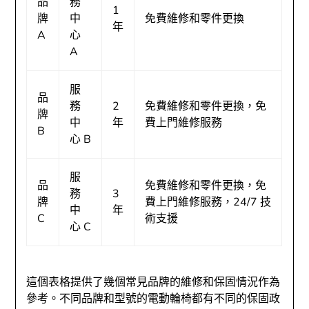
品
務
1
牌
中
免費維修和零件更換
年
A
心
A
服
品
務
2
免費維修和零件更換，免
牌
中
年
費上門維修服務
B
心 B
服
品
免費維修和零件更換，免
務
3
牌
費上門維修服務，24/7 技
中
年
C
術支援
心 C
這個表格提供了幾個常見品牌的維修和保固情況作為
參考。不同品牌和型號的電動輪椅都有不同的保固政