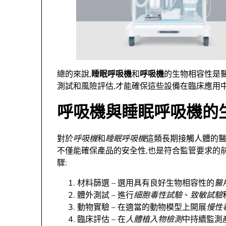
總的來說,
睡眠呼吸機
和
呼吸機
的生物相容性是
測試和風險評估,才能確保這些設備在臨床應用
呼吸機與睡眠呼吸機的
對於
呼吸機
和
睡眠呼吸機
這類長期接觸人體的
不僅能確保產品的安全性,也是符合監管要求的
驟:
材料篩選 – 選用具有良好生物相容性的
醫
體外測試 – 進行
細胞毒性試驗
、
致敏試驗
動物實驗 – 在適當的動物模型上開展
慢性
臨床評估 – 在
人體植入物檢測
中持續監測