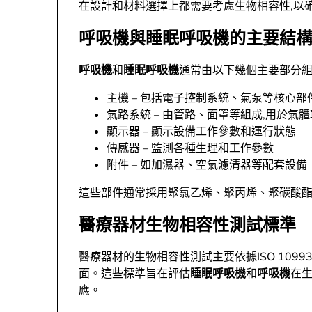
在設計和材料選擇上都需要考慮生物相容性,以
呼吸機與睡眠呼吸機的主要結
呼吸機
和
睡眠呼吸機
通常由以下幾個主要部分組
主機 – 包括電子控制系統、氣泵等核心部
氣路系統 – 由管路、面罩等組成,用於氣
顯示器 – 顯示設備工作參數和運行狀態
傳感器 – 監測各種生理和工作參數
附件 – 如加濕器、空氣濾清器等配套設備
這些部件通常採用聚氯乙烯、聚丙烯、聚碳酸
醫療器材生物相容性測試標準
醫療器材的生物相容性測試主要依據ISO 109
面。這些標準旨在評估
睡眠呼吸機
和
呼吸機
在
應。