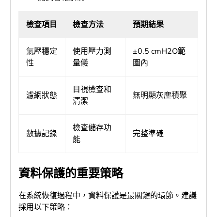
檢查項目
檢查方法
預期結果
氣壓穩定
使用壓力測
±0.5 cmH2O範
性
量儀
圍內
目視檢查和
濾網狀態
無明顯灰塵積聚
清潔
檢查儲存功
數據記錄
完整準確
能
資料保護的重要策略
在系統恢復過程中，資料保護是最關鍵的環節。建議
採用以下策略：