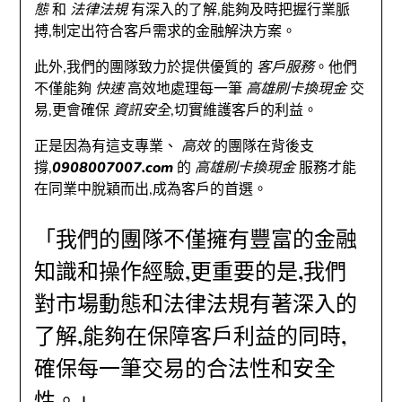
態
和
法律法規
有深入的了解,能夠及時把握行業脈
搏,制定出符合客戶需求的金融解決方案。
此外,我們的團隊致力於提供優質的
客戶服務
。他們
不僅能夠
快速
高效地處理每一筆
高雄刷卡換現金
交
易,更會確保
資訊安全
,切實維護客戶的利益。
正是因為有這支專業、
高效
的團隊在背後支
撐,
0908007007.com
的
高雄刷卡換現金
服務才能
在同業中脫穎而出,成為客戶的首選。
「我們的團隊不僅擁有豐富的金融
知識和操作經驗,更重要的是,我們
對市場動態和法律法規有著深入的
了解,能夠在保障客戶利益的同時,
確保每一筆交易的合法性和安全
性。」