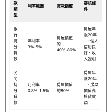
款
審核條
利率範圍
貸款額度
類
件
型
銀
房屋年
行
限20年
房屋價值
持
年利率
+、個人
的
分
3%-5%
信用良
40%-80%
貸
好、收
款
入證明
民
房屋年
間
限20年
持
月利率
房屋價值
+、房屋
分
0.8%-1.5%
的80%
價值高
貸
於貸款
款
額