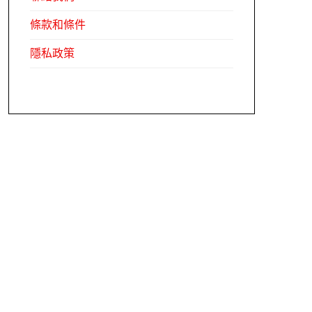
條款和條件
隱私政策