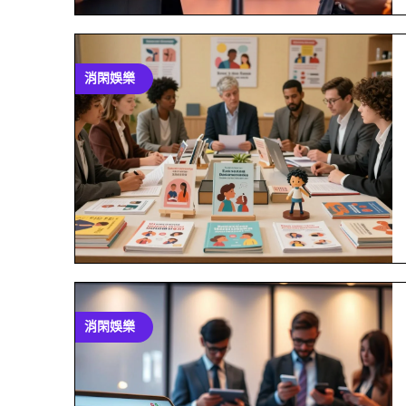
消閑娛樂
消閑娛樂