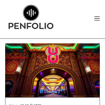
Skip
to
content