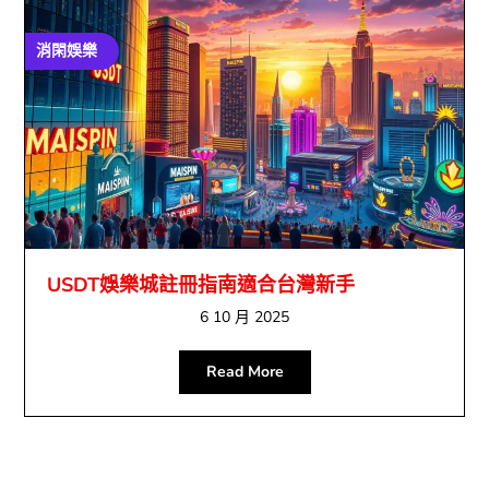
消閑娛樂
USDT娛樂城註冊指南適合台灣新手
6 10 月 2025
Read More