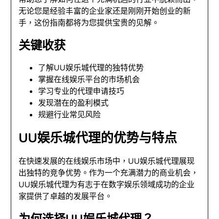
无论您是经验丰富的企业家还是刚刚开始创业的新
手，这份指南都将为您提供宝贵的见解。
关键收获
了解UU娱乐城代理的独特优势
掌握在线娱乐平台的市场机会
学习专业的代理申请技巧
发现潜在的盈利模式
规避行业常见风险
UU娱乐城代理的优势与特点
在快速发展的在线娱乐市场中，UU娱乐城代理展现
出独特的竞争优势。作为一个充满潜力的商业机会，
UU娱乐城代理为有志于在数字娱乐领域成功的企业
家提供了卓越的发展平台。