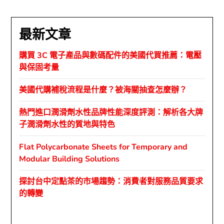
最新文章
購買 3C 電子產品與數碼配件的美國代買推薦：電壓
與保固考量
美國代購補稅流程是什麼？被海關抽查怎麼辦？
熱門進口潤滑劑水性品牌性能深度評測：解析各大牌
子潤滑劑水性的質地與特色
Flat Polycarbonate Sheets for Temporary and
Modular Building Solutions
探討台中定點茶的市場趨勢：消費者對服務品質要求
的轉變